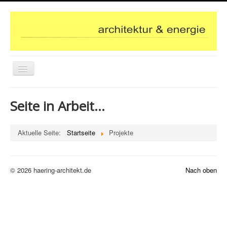
Navigation
an/aus
Startseite
Seite in Arbeit...
Über uns
Projekte
Aktuelle Seite:
Startseite
Projekte
Kontakt
© 2026 haering-architekt.de
Nach oben